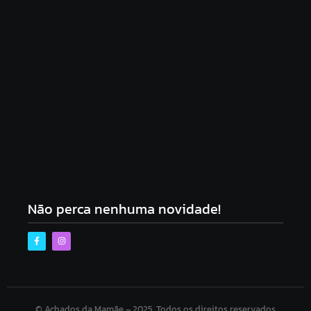
Quarto para Bebê: Dicas Essenciais para Montar
um Ambiente Seguro e Aconchegante
5 de fevereiro de 2026
Não perca nenhuma novidade!
© Achados da Mamãe – 2025. Todos os direitos reservados