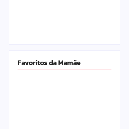
As Melhores
As Melhores
Marcas de Fraldas
Fraldas para o Seu
para o seu Bebê
Bebê em 2026
em 2026
9 de junho de 2026
6 de fevereiro de 2026
Favoritos da Mamãe
Escolhendo os
Os Melhores Jogos
Melhores Móveis
Online para
do Quarto do Bebê
Crianças de 10
em 2026
Anos
6 de fevereiro de 2026
5 de fevereiro de 2026