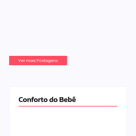
-
20 de janeiro de 2026
Adrielli Natacha
Ver um bebê descobrindo o mundo é mágico. Tudo
é novo, e cada gesto vira aprendizado. Os tapetes
de atividades para bebês ajudam muito nessa fase,
porque oferecem um espaço seguro e cheio...
Leia Mais
Ver mais Postagens
Conforto do Bebê