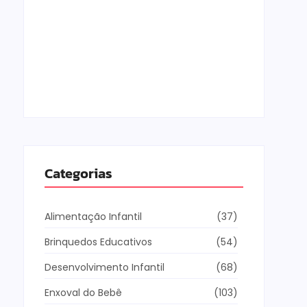
Os Melhores Jogos Online para Crianças de
10 Anos
5 de fevereiro de 2026
Categorias
Alimentação Infantil
(37)
Brinquedos Educativos
(54)
Desenvolvimento Infantil
(68)
Enxoval do Bebê
(103)