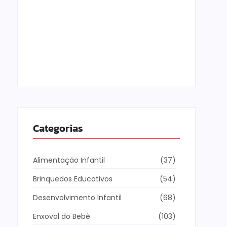
Os Melhores Jogos Online para Crianças de
10 Anos
5 de fevereiro de 2026
Categorias
Alimentação Infantil
(37)
Brinquedos Educativos
(54)
Desenvolvimento Infantil
(68)
Enxoval do Bebê
(103)