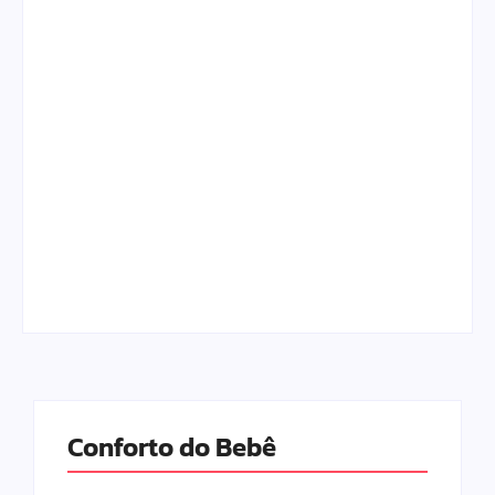
Escolhendo os
As Melhores Marcas
Melhores Móveis do
de Fraldas para o
Quarto do Bebê em
seu Bebê em 2026
2026
Por
Adrielli Natacha
Por
Adrielli Natacha
Conforto do Bebê