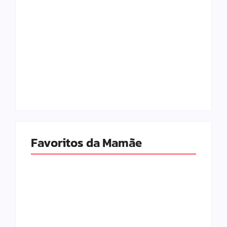
As Melhores
As Melhores
Marcas de Fraldas
Fraldas para o Seu
para o seu Bebê
Bebê em 2026
em 2026
9 de junho de 2026
6 de fevereiro de 2026
Favoritos da Mamãe
Escolhendo os
Os Melhores Jogos
Melhores Móveis
Online para
do Quarto do Bebê
Crianças de 10