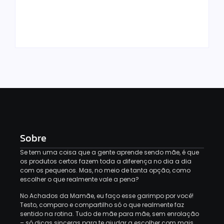
em 2026
Anos
6 de fevereiro de 2026
5 de fevereiro de 2026
Sobre
Se tem uma coisa que a gente aprende sendo mãe, é que
os produtos certos fazem toda a diferença no dia a dia
com os pequenos. Mas, no meio de tanta opção, como
escolher o que realmente vale a pena?
No Achados da Mamãe, eu faço esse garimpo por você!
Testo, comparo e compartilho só o que realmente faz
sentido na rotina. Tudo de mãe para mãe, sem enrolação
– só dicas sinceras para te ajudar a escolher com mais