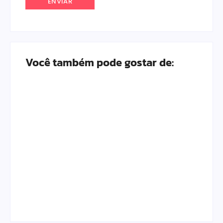
Você também pode gostar de:
Escolhendo os
As Melhores Marcas
Melhores Móveis do
de Fraldas para o
Quarto do Bebê em
seu Bebê em 2026
2026
Por
Adrielli Natacha
Por
Adrielli Natacha