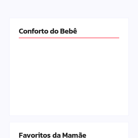
Conforto do Bebê
As Melhores
As Melhores
Marcas de Fraldas
Fraldas para o Seu
para o seu Bebê
Bebê em 2026
em 2026
9 de junho de 2026
6 de fevereiro de 2026
Favoritos da Mamãe