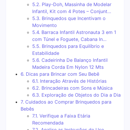
5.2.
Play-Doh, Massinha de Modelar
Infantil, Kit com 4 Potes – Conjunt…
5.3.
Brinquedos que Incentivam o
Movimento
5.4.
Barraca Infantil Astronauta 3 em 1
com Túnel e Foguete, Cabana In…
5.5.
Brinquedos para Equilíbrio e
Estabilidade
5.6.
Cadeirinha De Balanço Infantil
Madeira Corda Em Nylon 12 Mts
6.
Dicas para Brincar com Seu Bebê
6.1.
Interação Através de Histórias
6.2.
Brincadeiras com Sons e Música
6.3.
Exploração de Objetos do Dia a Dia
7.
Cuidados ao Comprar Brinquedos para
Bebês
7.1.
Verifique a Faixa Etária
Recomendada
7.2.
Analise as Instruções de Uso