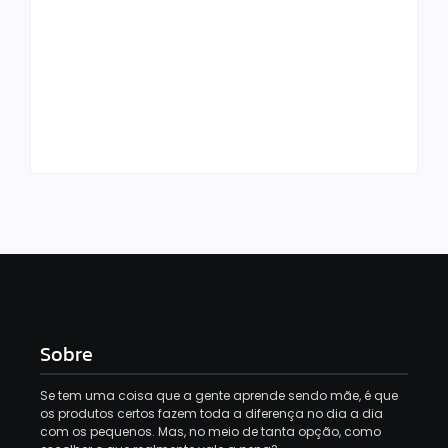
Escolhendo os
Os Melhores Jogos
Melhores Móveis
Online para
do Quarto do Bebê
Crianças de 10
em 2026
Anos
6 de fevereiro de 2026
5 de fevereiro de 2026
Sobre
Se tem uma coisa que a gente aprende sendo mãe, é que
os produtos certos fazem toda a diferença no dia a dia
com os pequenos. Mas, no meio de tanta opção, como