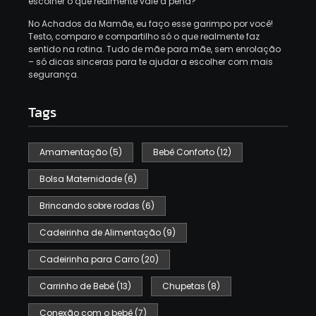
escolher o que realmente vale a pena?
No Achados da Mamãe, eu faço esse garimpo por você!
Testo, comparo e compartilho só o que realmente faz
sentido na rotina. Tudo de mãe para mãe, sem enrolação
– só dicas sinceras para te ajudar a escolher com mais
segurança.
Tags
Amamentação
(5)
Bebê Conforto
(12)
Bolsa Maternidade
(6)
Brincando sobre rodas
(6)
Cadeirinha de Alimentação
(9)
Cadeirinha para Carro
(20)
Carrinho de Bebê
(13)
Chupetas
(8)
Conexão com o bebê
(7)