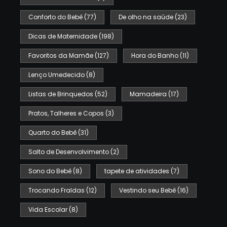
Conforto do Bebê
(77)
De olho na saúde
(23)
Dicas de Maternidade
(198)
Favoritos da Mamãe
(127)
Hora do Banho
(11)
Lenço Umedecido
(8)
Listas de Brinquedos
(52)
Mamadeira
(17)
Pratos, Talheres e Copos
(3)
Quarto do Bebê
(31)
Salto de Desenvolvimento
(2)
Sono do Bebê
(8)
tapete de atividades
(7)
Trocando Fraldas
(12)
Vestindo seu Bebê
(16)
Vida Escolar
(8)