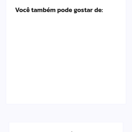
Você também pode gostar de:
Escolhendo os
As Melhores Marcas
Melhores Móveis do
de Fraldas para o
Quarto do Bebê em
seu Bebê em 2026
2026
Por
Adrielli Natacha
Por
Adrielli Natacha