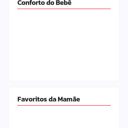
Conforto do Bebê
As Melhores
As Melhores
Marcas de Fraldas
Fraldas para o Seu
para o seu Bebê
Bebê em 2026
em 2026
9 de junho de 2026
6 de fevereiro de 2026
Favoritos da Mamãe