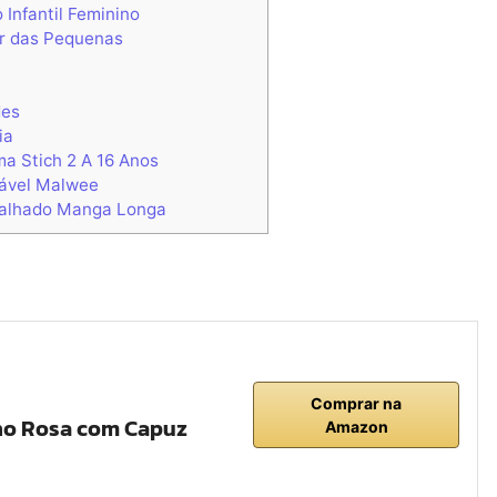
 Infantil Feminino
ar das Pequenas
des
ia
a Stich 2 A 16 Anos
tável Malwee
toalhado Manga Longa
Comprar na
nho Rosa com Capuz
Amazon