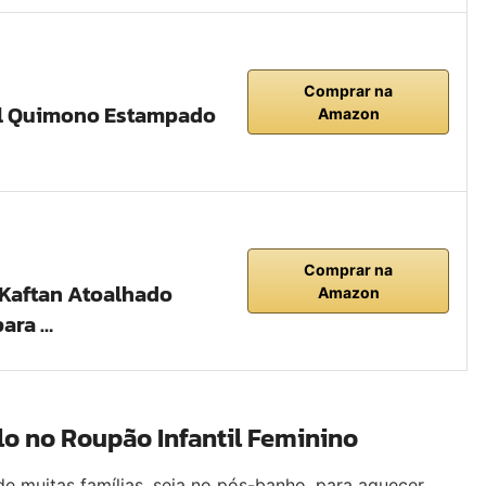
Comprar na
il Quimono Estampado
Amazon
Comprar na
Kaftan Atoalhado
Amazon
para …
lo no Roupão Infantil Feminino
 de muitas famílias, seja no pós-banho, para aquecer