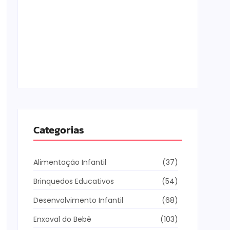
Os Melhores Jogos Online para Crianças de
10 Anos
5 de fevereiro de 2026
Categorias
Alimentação Infantil
(37)
Brinquedos Educativos
(54)
Desenvolvimento Infantil
(68)
Enxoval do Bebê
(103)