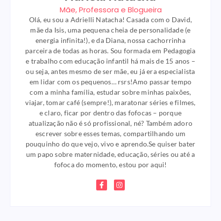
Mãe, Professora e Blogueira
Olá, eu sou a Adrielli Natacha! Casada com o David,
mãe da Isis, uma pequena cheia de personalidade (e
energia infinita!), e da Diana, nossa cachorrinha
parceira de todas as horas. Sou formada em Pedagogia
e trabalho com educação infantil há mais de 15 anos –
ou seja, antes mesmo de ser mãe, eu já era especialista
em lidar com os pequenos… rsrs!Amo passar tempo
com a minha família, estudar sobre minhas paixões,
viajar, tomar café (sempre!), maratonar séries e filmes,
e claro, ficar por dentro das fofocas – porque
atualização não é só profissional, né? Também adoro
escrever sobre esses temas, compartilhando um
pouquinho do que vejo, vivo e aprendo.Se quiser bater
um papo sobre maternidade, educação, séries ou até a
fofoca do momento, estou por aqui!