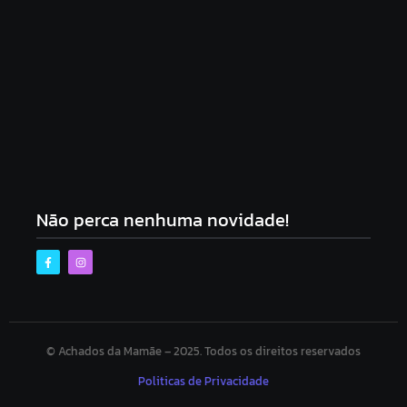
Escolhendo o Melhor Travesseiro para Bebê em
2026
5 de fevereiro de 2026
Não perca nenhuma novidade!
© Achados da Mamãe – 2025. Todos os direitos reservados
Politicas de Privacidade