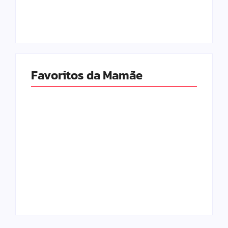
9 de junho de 2026
6 de fevereiro de 2026
Favoritos da Mamãe
Escolhendo os
Os Melhores Jogos
Melhores Móveis
Online para
do Quarto do Bebê
Crianças de 10
em 2026
Anos
6 de fevereiro de 2026
5 de fevereiro de 2026