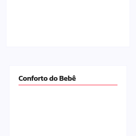
Escolhendo os
As Melhores Marcas
Melhores Móveis do
de Fraldas para o
Quarto do Bebê em
seu Bebê em 2026
2026
Por
Adrielli Natacha
Por
Adrielli Natacha
Conforto do Bebê
As Melhores
As Melhores
Marcas de Fraldas
Fraldas para o Seu
para o seu Bebê
Bebê em 2026
em 2026