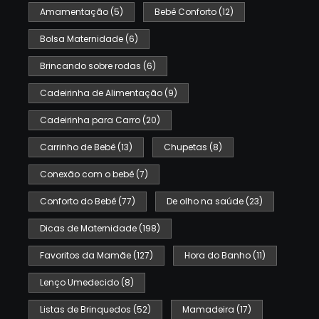
Amamentação
(5)
Bebê Conforto
(12)
Bolsa Maternidade
(6)
Brincando sobre rodas
(6)
Cadeirinha de Alimentação
(9)
Cadeirinha para Carro
(20)
Carrinho de Bebê
(13)
Chupetas
(8)
Conexão com o bebê
(7)
Conforto do Bebê
(77)
De olho na saúde
(23)
Dicas de Maternidade
(198)
Favoritos da Mamãe
(127)
Hora do Banho
(11)
Lenço Umedecido
(8)
Listas de Brinquedos
(52)
Mamadeira
(17)