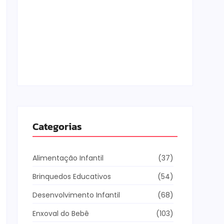
Os Melhores Jogos Online para Crianças de
10 Anos
5 de fevereiro de 2026
Categorias
Alimentação Infantil
(37)
Brinquedos Educativos
(54)
Desenvolvimento Infantil
(68)
Enxoval do Bebê
(103)