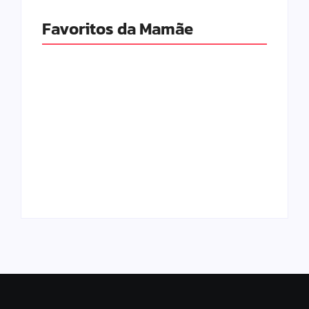
Favoritos da Mamãe
Escolhendo os
Os Melhores Jogos
Melhores Móveis
Online para
do Quarto do Bebê
Crianças de 10
em 2026
Anos
6 de fevereiro de 2026
5 de fevereiro de 2026