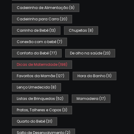
Cadeirinha de Alimentação
(9)
Cadeirinha para Carro
(20)
Carrinho de Bebê
(13)
Chupetas
(8)
Conexão com o bebê
(7)
Conforto do Bebê
(77)
De olho na saúde
(23)
Dicas de Maternidade
(198)
Favoritos da Mamãe
(127)
Hora do Banho
(11)
Lenço Umedecido
(8)
Listas de Brinquedos
(52)
Mamadeira
(17)
Pratos, Talheres e Copos
(3)
Quarto do Bebê
(31)
Salto de Desenvolvimento
(2)