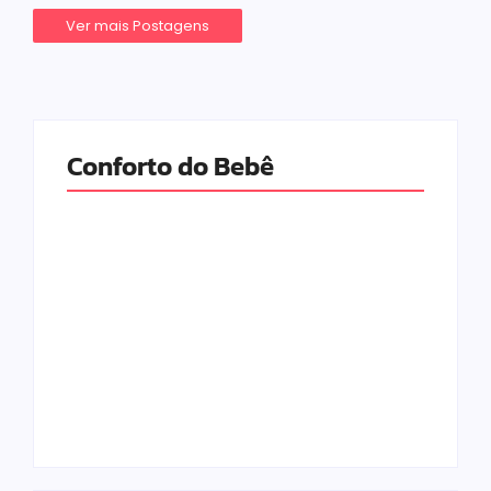
Ver mais Postagens
Conforto do Bebê
As Melhores
As Melhores
Marcas de Fraldas
Fraldas para o Seu
para o seu Bebê
Bebê em 2026
em 2026
9 de junho de 2026
6 de fevereiro de 2026